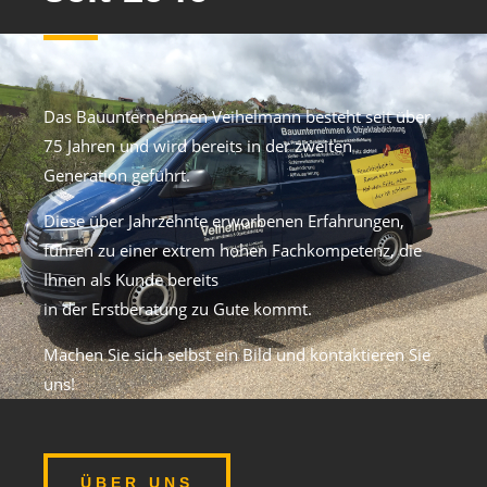
Das Bauunternehmen Veihelmann besteht seit über
75 Jahren und wird bereits in der zweiten
Generation geführt.
Diese über Jahrzehnte erworbenen Erfahrungen,
führen zu einer extrem hohen Fachkompetenz, die
Ihnen als Kunde bereits
in der Erstberatung zu Gute kommt.
Machen Sie sich selbst ein Bild und kontaktieren Sie
uns!
ÜBER UNS